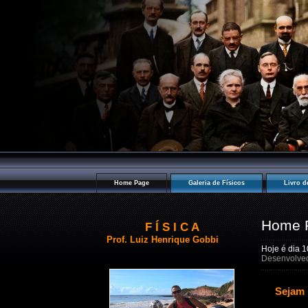
Home Page
Galeria de Físicos
Livro d
Home 
F Í S I C A
Prof. Luiz Henrique Gobbi
Hoje é dia
1
Desenvolved
Sejam 