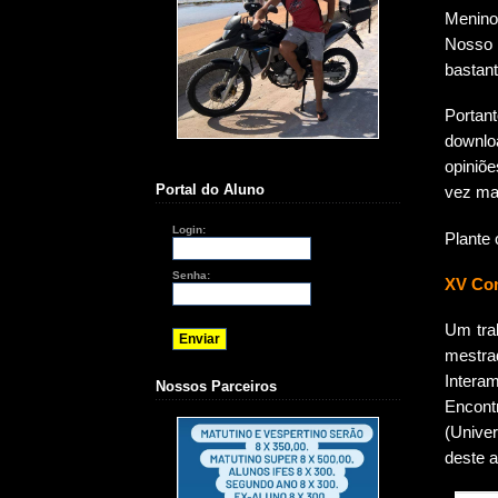
Menino
Nosso 
bastant
Portan
downlo
opiniõ
Portal do Aluno
vez mai
Login:
Plante 
Senha:
XV Con
Um tra
mestra
Intera
Nossos Parceiros
Encon
(Univer
deste a