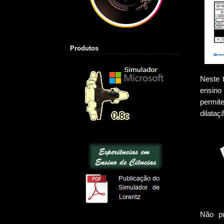
Produtos
Neste 
ensino
permit
dilataç
Não pu