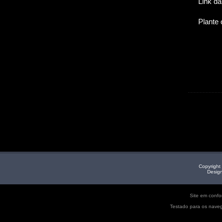
Link da
Plante
Copyright 
Design
Site em conf
Testado para os naveg