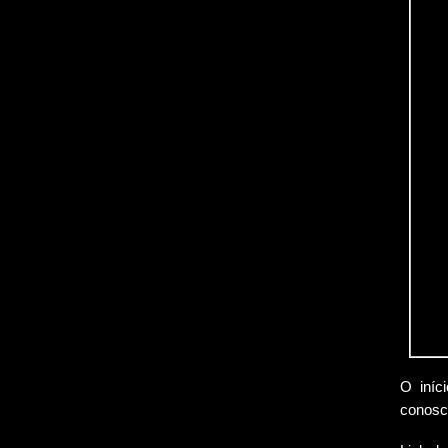
O iníc
conosc